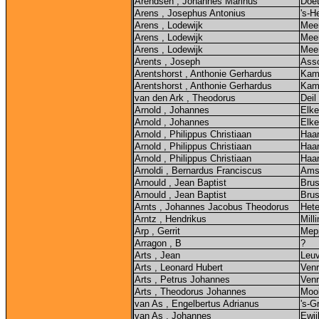
Arendsen , Johannes Marinus
Doe
Arens , Josephus Antonius
's-H
Arens , Lodewijk
Mee
Arens , Lodewijk
Mee
Arens , Lodewijk
Mee
Arents , Joseph
Ass
Arentshorst , Anthonie Gerhardus
Kam
Arentshorst , Anthonie Gerhardus
Kam
van den Ark , Theodorus
Deil
Arnold , Johannes
Elke
Arnold , Johannes
Elke
Arnold , Philippus Christiaan
Haa
Arnold , Philippus Christiaan
Haa
Arnold , Philippus Christiaan
Haa
Arnoldi , Bernardus Franciscus
Ams
Arnould , Jean Baptist
Brus
Arnould , Jean Baptist
Brus
Arnts , Johannes Jacobus Theodorus
Hete
Arntz , Hendrikus
Mill
Arp , Gerrit
Mep
Arragon , B
?
Arts , Jean
Leu
Arts , Leonard Hubert
Ven
Arts , Petrus Johannes
Ven
Arts , Theodorus Johannes
Moo
van As , Engelbertus Adrianus
's-G
van As , Johannes
Ewij