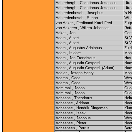
Achterbergh , Christianus Josephus
Utre
Achterbergh , Christianus Josephus
Utre
Achterdenbosch , Josephus
's-H
Achterdenbosch , Simon
Will
van Acker , Ferdinand Karel Fred.
Zut
van Ackeren , Willem Johannes
Rot
Acket , Jan
Gen
Adam , Albert
St V
Adam , Albert
St V
Adam , Augustus Adolphus
Zuid
Adam , Isidore
Mon
Adam , Jan Franciscus
Huy
Adant , Augustin Gaspard
Naa
Adant , Augustin Gaspard (Adunt)
Naa
Adeler , Joseph Henry
Mohi
Adema , Oege
Wes
Adema , Oege
Wes
Admiraal , Jacob
Oud
Admiraal , Jacob
Oud
Adriaans , Theodorus
Hel
Adriaanse , Adriaan
Noo
Adriaanse , Hendrik Dingeman
Klun
Adriaanse , Izaak
Noo
Adriaanse , Jacobus
West
Adriaanse , Pieter
Noo
Adriaansen , Petrus
Ber