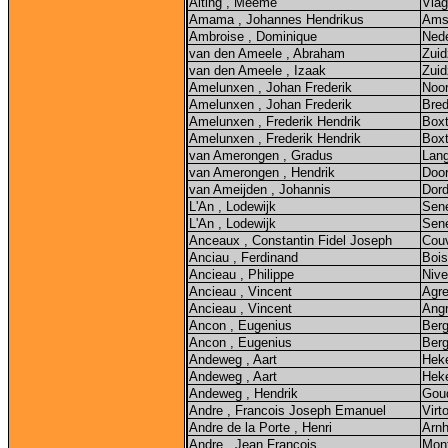
Alting , Meeme
Vla
Amama , Johannes Hendrikus
Ams
Ambroise , Dominique
Nede
van den Ameele , Abraham
Zui
van den Ameele , Izaak
Zui
Amelunxen , Johan Frederik
Noo
Amelunxen , Johan Frederik
Bre
Amelunxen , Frederik Hendrik
Boxt
Amelunxen , Frederik Hendrik
Boxt
van Amerongen , Gradus
Lang
van Amerongen , Hendrik
Doo
van Ameijden , Johannis
Dord
L'An , Lodewijk
Sene
L'An , Lodewijk
Sene
Anceaux , Constantin Fidel Joseph
Cou
Anciau , Ferdinand
Bois
Ancieau , Philippe
Nive
Ancieau , Vincent
Agr
Ancieau , Vincent
Ang
Ancon , Eugenius
Ber
Ancon , Eugenius
Ber
Andeweg , Aart
Heke
Andeweg , Aart
Heke
Andeweg , Hendrik
Gou
Andre , Francois Joseph Emanuel
Virt
Andre de la Porte , Henri
Arn
Andre , Jean Francois
Mont