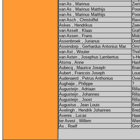
van As , Marinus
Zier
van As , Marinus Matthijs
Poor
van As , Marinus Matthijs
Poor
van Asch , Christoffel
Rav
Askes , Hendrikus
Zwe
van Asselt , Klaas
Graf
van Assen , Frans
Midd
Assenbroek , Jurianus
Dord
Assendorp , Gerhardus Antonius Mar.
Om
van Ast , Wouter
Thol
van Asten , Josephus Lambertus
's-H
Atsma , Anne
Hask
Aubecq , Maurice Joseph
Brai
Aubert , Francois Joseph
Loue
Audenaerd , Petrus Anthonius
Over
Aughaije , Philippe
?
Augusteijn , Adriaan
Rill
Augusteijn , Johannes
Rill
Augusteijn , Joost
Rill
Augustus , Jean Louis
Beek
Avelingh , Hendrik Johannes
Bre
Averes , Lucas
Haa
ter Avest , Willem
Wie
Ax , Roelf
Gro