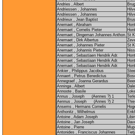
Andries , Albert
Bru
Andriessen , Johannes
Hilv
Andriessen , Johannes
Hilv
Andrieux , Jean Baptist
Brus
Anemaet , Abraham
Hont
Anemaet , Cornelis Pieter
Hont
Anemaet , Dingeman Johannes Anthon.
St K
Anemaet , Dirk Albertus
Zev
Anemaet , Johannes Pieter
St K
Anemaet , Johannis Pieter
Nis
Anemaet , Sebastiaen Hendrik Adr.
Hont
Anemaet , Sebastiaan Hendrik Adr.
Hont
Anemaet , Sebastiaan Hendrik Adr.
Hont
Ankier , Philippus Jacobus
Ste
Annaert , Petrus Benedictus
Bosc
Annegraef , Joanna Gerardus
Beer
Anninga , Albert
Dale
Annoote , Basile
Lok
Annus , Joseph (Aennes ?) 1
Terl
Aennus , Joseph (Annes ?) 2
Thi
Ansems , Hermans Cornelis
Hog
Anthonitz , Wilhelmus
Enk
Antoine , Adam Joseph
Libi
Antoine , Jan Joseph
Dav
Antoine , Pierre
Mupo
Antonides , Franciscus Johannes
Tiet