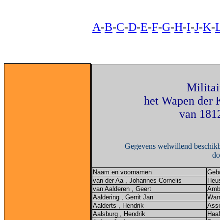
A
-
B
-
C
-
D
-
E
-
F
-
G
-
H
-
I
-
J
-
K
-
Militai
het Wapen der 
van 1812
Gegevens welwillend beschikb
do
Naam en voornamen
Gebo
van der Aa , Johannes Cornelis
Heu
van Aalderen , Geert
Amb
Aaldering , Gerrit Jan
War
Aalderts , Hendrik
Ass
Aalsburg , Hendrik
Haaf