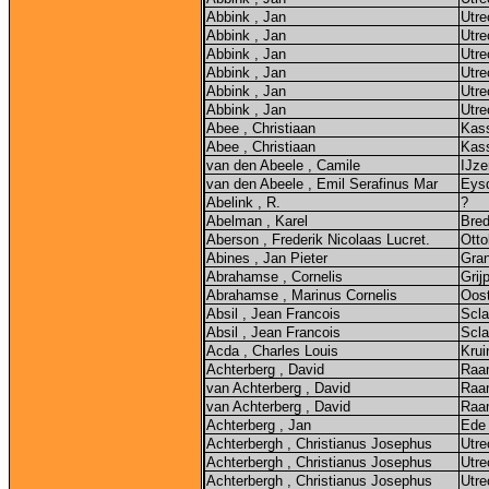
Abbink , Jan
Utre
Abbink , Jan
Utre
Abbink , Jan
Utre
Abbink , Jan
Utre
Abbink , Jan
Utre
Abbink , Jan
Utre
Abee , Christiaan
Kas
Abee , Christiaan
Kas
van den Abeele , Camile
IJze
van den Abeele , Emil Serafinus Mar
Eys
Abelink , R.
?
Abelman , Karel
Bre
Aberson , Frederik Nicolaas Lucret.
Otto
Abines , Jan Pieter
Gran
Abrahamse , Cornelis
Grij
Abrahamse , Marinus Cornelis
Oos
Absil , Jean Francois
Scl
Absil , Jean Francois
Scl
Acda , Charles Louis
Krui
Achterberg , David
Raa
van Achterberg , David
Raa
van Achterberg , David
Raa
Achterberg , Jan
Ede 
Achterbergh , Christianus Josephus
Utre
Achterbergh , Christianus Josephus
Utre
Achterbergh , Christianus Josephus
Utre