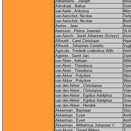
Adriansens , Joseph
Brus
Advokaat , Baltus
Gor
van Aerle , Antonius
Mier
van Aerschot, Nicolas
Terl
van Aerschot, Nicolas
Bier
Aertse , Jean
Arne
Aertssen , Petrus Joannes
St A
van Aesch , Jozef Johannes (Schryv)
Ams
Affourtit , Carel Christiaan
Haar
Affourtit , Johannes Cornelis
Vug
Agricola , Frederik Lodevikus Wilh.
Arn
Agteres , Gerrit Jan
Zwol
van Aken , Adriaan
Will
van Aken , Theodorus
Gen
van Aken , Theodorus
Gen
van Akker , Polydore
Wes
van Akker , Polydore
Wes
van den Akker , Christianus
Vian
van den Akker , Christianus
Vian
van den Akker , Egidius Adolphus
Gra
van den Akker , Egidius Adolphus
Gra
van den Akker , Hendrik
Utre
Akkerman , Bastiaan
Sloc
Akkerman , Evert
Arn
Akkerman , Evert
Arn
Akkerman , Wilhelmus Johannes C.
Zut
van Akooij , Daniel Willem
?