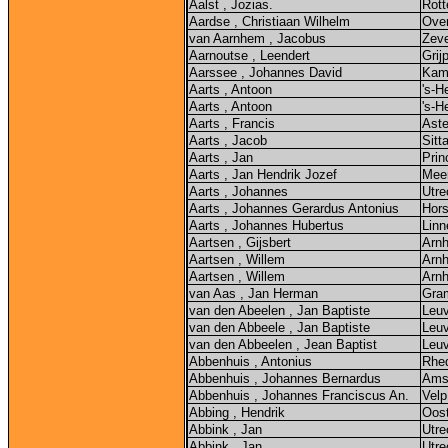
Aalst , Jozias.
Rot
Aardse , Christiaan Wilhelm
Ove
van Aarnhem , Jacobus
Zev
Aarnoutse , Leendert
Grij
Aarssee , Johannes David
Kam
Aarts , Antoon
's-H
Aarts , Antoon
's-H
Aarts , Francis
Ast
Aarts , Jacob
Sitt
Aarts , Jan
Pri
Aarts , Jan Hendrik Jozef
Mee
Aarts , Johannes
Utre
Aarts , Johannes Gerardus Antonius
Hors
Aarts , Johannes Hubertus
Linn
Aartsen , Gijsbert
Arn
Aartsen , Willem
Arn
Aartsen , Willem
Arn
van Aas , Jan Herman
Gra
van den Abeelen , Jan Baptiste
Leu
van den Abbeele , Jan Baptiste
Leu
van den Abbeelen , Jean Baptist
Leu
Abbenhuis , Antonius
Rhe
Abbenhuis , Johannes Bernardus
Ams
Abbenhuis , Johannes Franciscus An.
Velp
Abbing , Hendrik
Oost
Abbink , Jan
Utre
Abbink , Jan
Utre