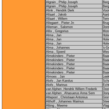
Algrain , Philip Joseph
Ber
Algrain , Philip Joseph
Ber
Alink , Hendrik Derk
Voor
Allaart , Jakob
Aar
Allaart , Willem
Ter
Allegaert , Pieter Jn
Bru
Alleman , Salomon
Dord
Allix , Gregorius
Mons
Alma , Jan
Holw
Alma , Jan
Holw
Alma , Jan
Holw
Alma , Johannes
's-G
Alma , Sjoerd
Wes
Almekinders , Pieter
Baar
Almekinders , Pieter
Baar
Almekinders , Pieter
Baar
Almekinders , Pieter
Baar
Almekinders , Pieter
Baar
Almoes , Jan
Lee
Alofs , Jan Karolus
Sch
Alofs , Marinus
Echt
van Alphen ,Hendrik Willem Frederik
Oost
van Alphen , Ahasuerus Anna Sem
Don
Altepost , Christiaan Antonius
Gro
Althoff , Johannes Marinus
Stee
Alting , Meeme
Vla