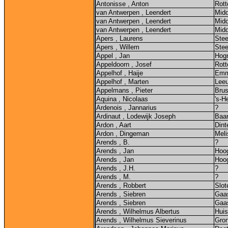
Antonisse , Anton
Rot
van Antwerpen , Leendert
Midd
van Antwerpen , Leendert
Midd
van Antwerpen , Leendert
Midd
Apers , Laurens
Ste
Apers , Willem
Ste
Appel , Jan
Hog
Appeldoorn , Josef
Rot
Appelhof , Haije
Em
Appelhof , Marten
Leeu
Appelmans , Pieter
Brus
Aquina , Nicolaas
's-H
Ardenois , Jannarius
?
Ardinaut , Lodewijk Joseph
Baa
Ardon , Aart
Dint
Ardon , Dingeman
Meli
Arends , B.
?
Arends , Jan
Hoo
Arends , Jan
Hoo
Arends , J.H.
?
Arends , M.
?
Arends , Robbert
Slot
Arends , Siebren
Gaas
Arends , Siebren
Gaas
Arends , Wilhelmus Albertus
Huis
Arends , Wilhelmus Sieverinus
Gron