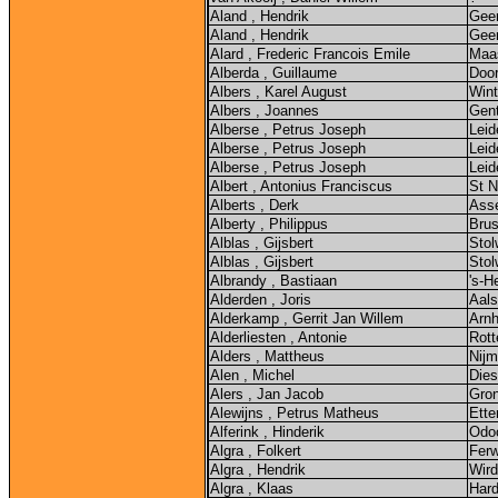
Aland , Hendrik
Geer
Aland , Hendrik
Geer
Alard , Frederic Francois Emile
Maas
Alberda , Guillaume
Doo
Albers , Karel August
Wint
Albers , Joannes
Gen
Alberse , Petrus Joseph
Lei
Alberse , Petrus Joseph
Leid
Alberse , Petrus Joseph
Leid
Albert , Antonius Franciscus
St N
Alberts , Derk
Ass
Alberty , Philippus
Brus
Alblas , Gijsbert
Stol
Alblas , Gijsbert
Stol
Albrandy , Bastiaan
's-H
Alderden , Joris
Aal
Alderkamp , Gerrit Jan Willem
Arn
Alderliesten , Antonie
Rot
Alders , Mattheus
Nij
Alen , Michel
Dies
Alers , Jan Jacob
Gro
Alewijns , Petrus Matheus
Ette
Alferink , Hinderik
Odo
Algra , Folkert
Fer
Algra , Hendrik
Wir
Algra , Klaas
Hard