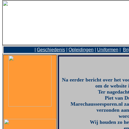
|
Geschiedenis
|
Opleidingen
|
Uniformen
|
Br
Na eerder bericht over het vo
om de website 
Ter nagedacht
Piet van D
Marechausseesporen.nl zal
verzonden aa
word
Wij houden zo he
en