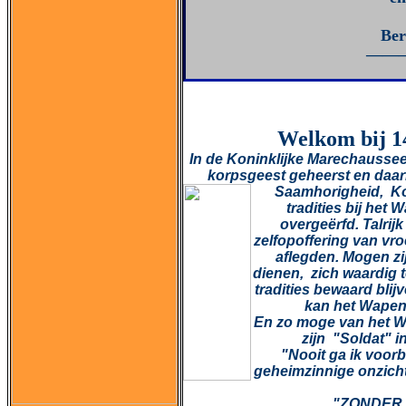
Ber
——
Welkom bij 1
In de Koninklijke Marechaussee
korpsgeest geheerst en daar
Saamhorigheid, Ko
tradities bij het
overgeërfd. Talrij
zelfopoffering van vr
aflegden. Mogen zij
dienen, zich waardig 
tradities bewaard bli
kan het Wapen
En zo moge van het W
zijn "Soldat" i
"Nooit ga ik voor
geheimzinnige onzicht
"ZONDER